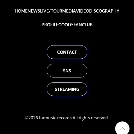
HOME
NEWS
LIVE/TOUR
MEDIA
VIDEO
DISCOGRAPHY
PROFILE
GOODS
FANCLUB
CONTACT
SNS
STREAMING
©2026 formusic records All rights reserved.