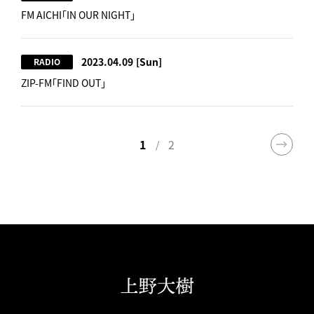
FM AICHI「IN OUR NIGHT」
2023.04.09
[Sun]
RADIO
ZIP-FM「FIND OUT」
1
2