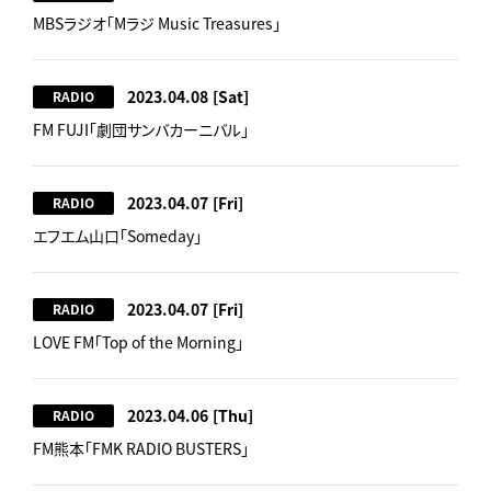
MBSラジオ「Mラジ Music Treasures」
2023.04.08
[Sat]
RADIO
FM FUJI「劇団サンバカーニバル」
2023.04.07
[Fri]
RADIO
エフエム山口「Someday」
2023.04.07
[Fri]
RADIO
LOVE FM「Top of the Morning」
2023.04.06
[Thu]
RADIO
FM熊本「FMK RADIO BUSTERS」