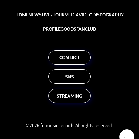
HOME
NEWS
LIVE/TOUR
MEDIA
VIDEO
DISCOGRAPHY
PROFILE
GOODS
FANCLUB
CONTACT
SNS
STREAMING
©2026 formusic records All rights reserved.