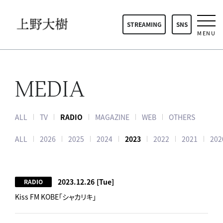
STREAMING
SNS
MENU
MEDIA
ALL
TV
RADIO
MAGAZINE
WEB
OTHERS
ALL
2026
2025
2024
2023
2022
2021
202
2023.12.26
[Tue]
RADIO
Kiss FM KOBE「シャカリキ」