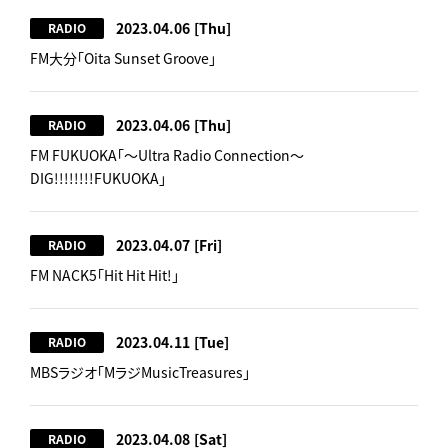
2023.04.06
[Thu]
RADIO
FM大分「Oita Sunset Groove」
2023.04.06
[Thu]
RADIO
FM FUKUOKA「～Ultra Radio Connection～
DIG!!!!!!!!FUKUOKA」
2023.04.07
[Fri]
RADIO
FM NACK5「Hit Hit Hit!」
2023.04.11
[Tue]
RADIO
MBSラジオ「MラジMusicTreasures」
2023.04.08
[Sat]
RADIO