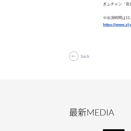
ぎふチャン「音
※出演時間は11:
https://www.zf
back
最新
MEDIA