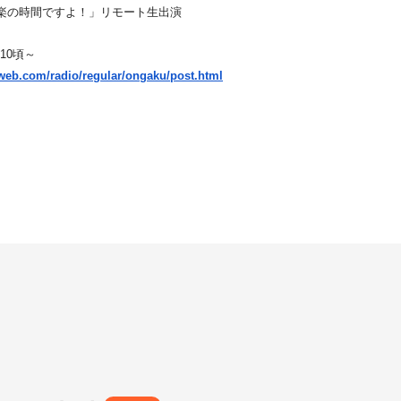
楽の時間ですよ！」リモート生出演
10頃～
-web.com/radio/
regular/ongaku/post.html