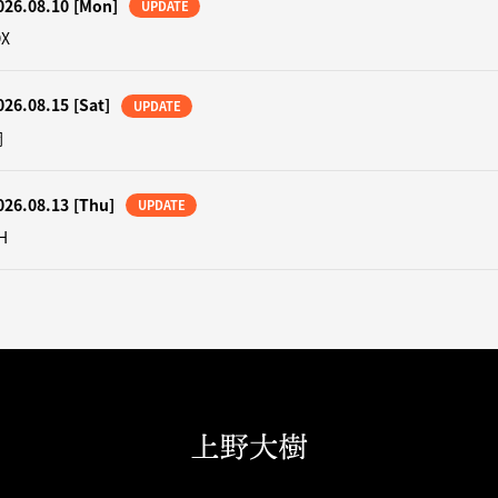
026.08.10
[Mon]
UPDATE
OX
026.08.15
[Sat]
UPDATE
岡
026.08.13
[Thu]
UPDATE
H