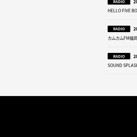
2
RADIO
HELLO FIVE B
2
RADIO
カムカムFM福
2
RADIO
SOUND SPLAS