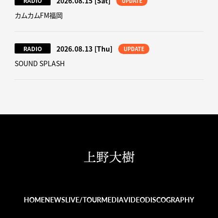
2026.08.15
[Sat]
RADIO
UPDATE
カムカムFM福岡
2026.08.13
[Thu]
RADIO
UPDATE
SOUND SPLASH
HOME
NEWS
LIVE/TOUR
MEDIA
VIDEO
DISCOGRAPHY