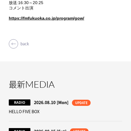
放送:16:30～20:25
コメント出演
https://fmfukuoka.co.jp/program/gow/
back
MEDIA
最新
2026.08.10
[Mon]
RADIO
UPDATE
HELLO FIVE BOX