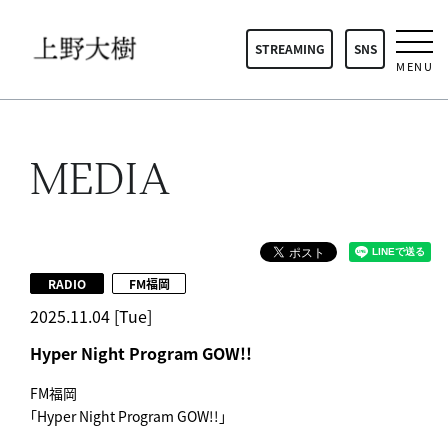
STREAMING
SNS
MENU
MEDIA
RADIO
FM福岡
2025.11.04 [Tue]
Hyper Night Program GOW!!
FM福岡
「
Hyper Night Program GOW!!
」