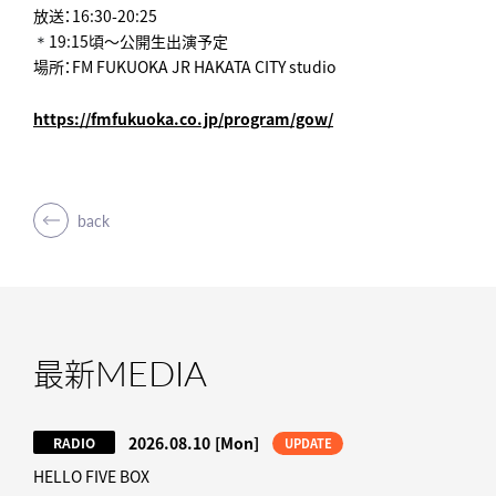
放送：16:30-20:25
19:15頃～公開生出演予定
＊
場所：FM FUKUOKA JR HAKATA CITY studio
https://fmfukuoka.co.jp/program/gow/
back
MEDIA
最新
2026.08.10
[Mon]
RADIO
UPDATE
HELLO FIVE BOX