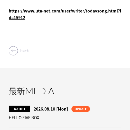
https://www.uta-net.com/user/writer/todaysong.html?i
d=15912
back
MEDIA
最新
2026.08.10
[Mon]
RADIO
UPDATE
HELLO FIVE BOX