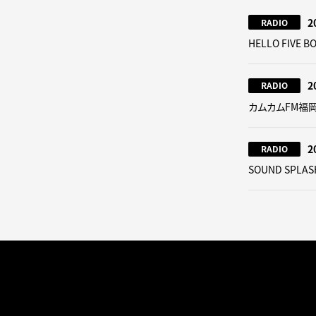
2
RADIO
HELLO FIVE B
2
RADIO
カムカムFM福
2
RADIO
SOUND SPLAS