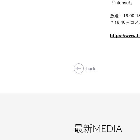
「intense!」
放送：16:00-18
＊16:40～コ
https://www.f
back
最新
MEDIA