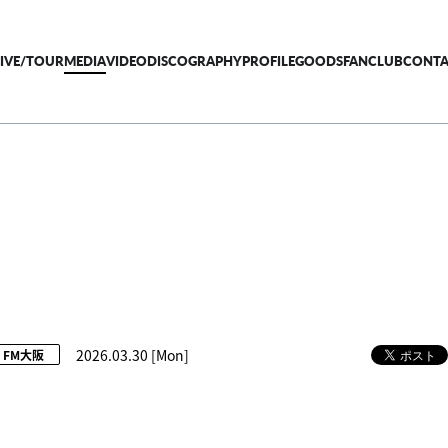
LIVE/TOUR
MEDIA
VIDEO
DISCOGRAPHY
PROFILE
GOODS
FANCLUB
CONTA
2026.03.30 [Mon]
FM大阪