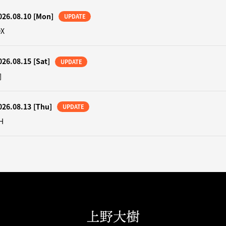
026.08.10
[Mon]
UPDATE
OX
026.08.15
[Sat]
UPDATE
岡
026.08.13
[Thu]
UPDATE
H