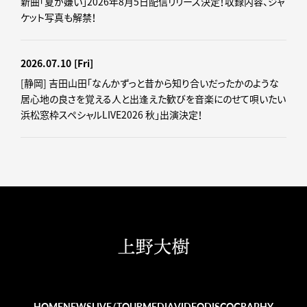
新曲「夏が嫌い」2026年8月5日配信リリース決定！収録内容、ジャ
ケット写真も解禁！
2026.07.10
[Fri]
[静岡] 吉田山田「なんかずっと昔から知り合いだったかのような
居心地の良さを覚える人と出逢えた歓びを音楽にのせて唄いたい
浜松窓枠スペシャルLIVE2026 秋」出演決定！
HOME
NEWS
LIVE/TOUR
MEDIA
VIDEO
DISCOGRAPHY