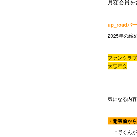
月額会員を
up_road
2025年の
ファンクラブ
大忘年会
気になる内容
・開演前から
上野くんが