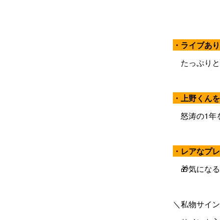
・ライブあり
たっぷりと
・上野くんを
怒涛の1年
・レアなプレ
🎁気になる
＼私物サイン