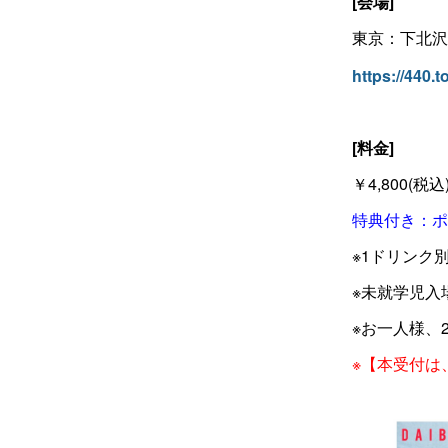
[会場]
東京：下北沢440
https://440.t
[料金]
￥4,800(税込
特典付き：ポ
※1ドリンク
※未就学児入
※お一人様、
※【本受付は