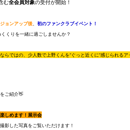
含む
の受付が開始！
全会員対象
バージョンアップ後
、
初のファンクラブイベント！
締めくくりを一緒に過ごしませんか？
ならではの、少人数で上野くんを”ぐっと近くに”感じられるア
をご紹介👋
楽しめます！展示会
撮影した写真をご覧いただけます！