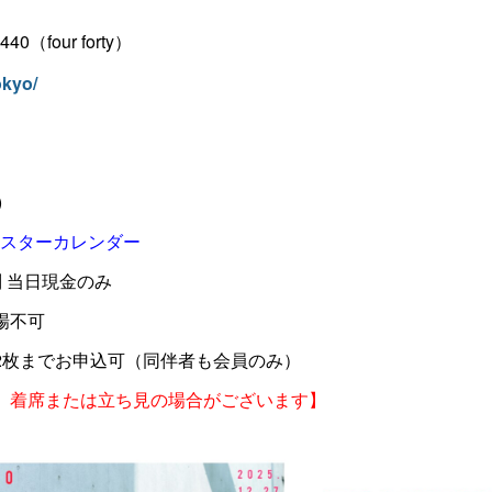
（four forty）
okyo/
)
スターカレンダー
別 当日現金のみ
場不可
2枚までお申込可（同伴者も会員のみ）
、着席または立ち見の場合がございます】