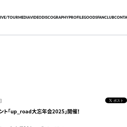
LIVE/TOUR
MEDIA
VIDEO
DISCOGRAPHY
PROFILE
GOODS
FANCLUB
CONTA
]
ト「up_road大忘年会2025」開催！