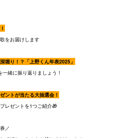
！
歌をお届けします
深堀り！？「上野くん年表2025」
を一緒に振り返りましょう！
ゼントが当たる大抽選会！
プレゼントを1つご紹介🎁
券／