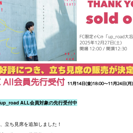
up_road ALL会員対象
の
先行受付中
、立ち見席を追加しました！