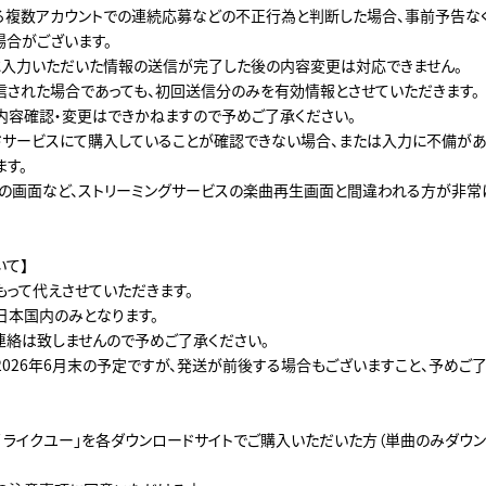
る複数アカウントでの連続応募などの不正行為と判断した場合、事前予告な
場合がございます。
に入力いただいた情報の送信が完了した後の内容変更は対応できません。
信された場合であっても、初回送信分のみを有効情報とさせていただきます。
内容確認・変更はできかねますので予めご了承ください。
ドサービスにて購入していることが確認できない場合、または入力に不備が
ます。
usicの画面など、ストリーミングサービスの楽曲再生画面と間違われる方が非
いて】
もって代えさせていただきます。
日本国内のみとなります。
連絡は致しませんので予めご了承ください。
2026年6月末の予定ですが、発送が前後する場合もございますこと、予めご了
際 / ライクユー」を各ダウンロードサイトでご購入いただいた方（単曲のみダウ