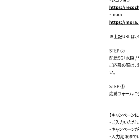
https://reco
・mora
https://mora
※上記URLは、
STEP ②
配信SG「水際 
ご応募の際は、
い。
STEP ③
応募フォームに
【キャンペーン
・ご入力いただ
・キャンペーン
・入力期限まで