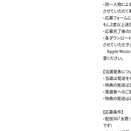
・同一人物によ
させていただく
・応募フォーム
もし2度以上送
・応募完了後の
・各ダウンロー
させていただき
Apple M
意ください。
【当選発表につ
・当選は発送を
・特典の発送は
・落選者へのご
・特典の発送は
【応募条件】
・配信SG「水
です）