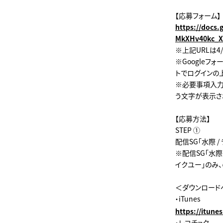
【応募フォーム】
https://doc
MkXHv40kc_X
※上記URLは4/
※Googleフ
トでログインの
※必要事項入力
う文字が表示さ
【応募方法】
STEP ①
配信SG「水際 
※配信SG「水際
イクユー」のみ
＜ダウンロード
・iTunes
https://itun
・レコチョク