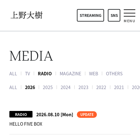
STREAMING
SNS
MENU
MEDIA
ALL
TV
RADIO
MAGAZINE
WEB
OTHERS
ALL
2026
2025
2024
2023
2022
2021
202
2026.08.10
[Mon]
RADIO
UPDATE
HELLO FIVE BOX